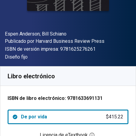
Autor(es)
Espen Anderson; Bill Schiano
Editor
Publicado por
Harvard Business Review Press
"ISBN-13 9781625
ISBN de versión impresa:
9781625276261
Formato
Diseño fijo
Disponible en
$
415.22
MXN
SKU:
9781633691131
Libro electrónico
ISBN de libro electrónico:
9781633691131
De por vida
$415.22
Licencia de eTextbook
Abre el cuadro de di