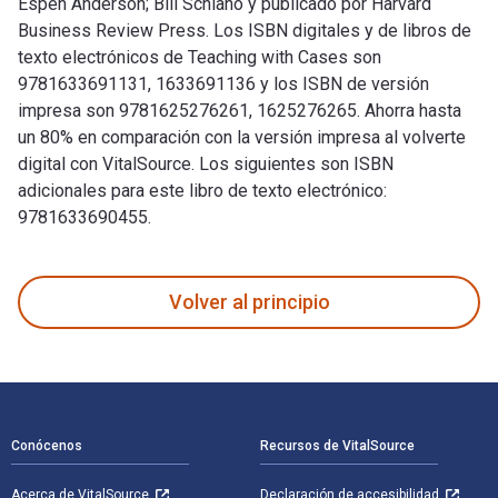
Espen Anderson; Bill Schiano y publicado por Harvard
Business Review Press. Los ISBN digitales y de libros de
texto electrónicos de Teaching with Cases son
9781633691131, 1633691136 y los ISBN de versión
impresa son 9781625276261, 1625276265. Ahorra hasta
un 80% en comparación con la versión impresa al volverte
digital con VitalSource. Los siguientes son ISBN
adicionales para este libro de texto electrónico:
9781633690455.
Teaching with Cases: A Practical Guide fue escrito por Espe
Volver al principio
Navegación de pie de página
Conócenos
Recursos de VitalSource
Acerca de VitalSource
Declaración de accesibilidad