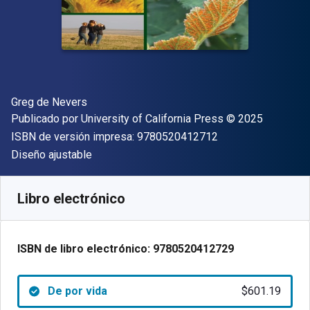
Autor(es)
Greg de Nevers
Editor
Copyright
Publicado por
University of California Press
© 2025
"ISBN-13 9780520
ISBN de versión impresa:
9780520412712
Formato
Diseño ajustable
Disponible en
$
601.19
MXN
SKU:
9780520412729
Libro electrónico
ISBN de libro electrónico:
9780520412729
De por vida
$601.19