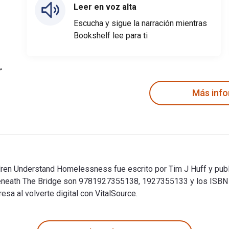
Leer en voz alta
Escucha y sigue la narración mientras
Bookshelf lee para ti
Más inf
ren Understand Homelessness fue escrito por Tim J Huff y publ
 Beneath The Bridge son 9781927355138, 1927355133 y los IS
sa al volverte digital con VitalSource.
ren Understand Homelessness fue escrito por Tim J Huff y publ