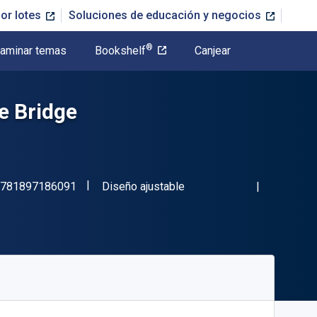
or lotes
Soluciones de educación y negocios
®
aminar temas
Bookshelf
Canjear
e Bridge
"ISBN-13 9781897186091"
Formato
781897186091
Diseño ajustable