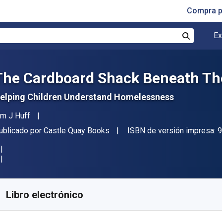
Compra p
Ex
Buscar
The Cardboard Shack Beneath Th
elping Children Understand Homelessness
utor(es)
im J Huff
itor
ublicado por
Castle Quay Books
ISBN de versión impresa:
9
isponible en
$
171.84
MXN
KU:
9781927355138
Libro electrónico