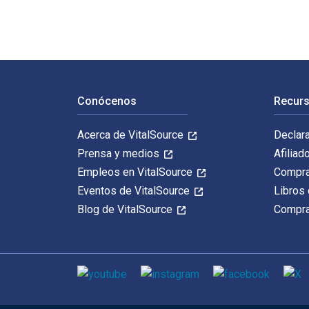
Navegación de pie de página
Conócenos
Recurs
Acerca de VitalSource
Declar
Prensa y medios
Afiliad
Empleos en VitalSource
Compra
Eventos de VitalSource
Libros 
Blog de VitalSource
Compra
Medios de comunicación social