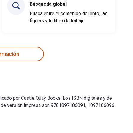
Búsqueda global
Busca entre el contenido del libro, las
figuras y tu libro de trabajo
ormación
icado por Castle Quay Books. Los ISBN digitales y de
BN de versión impresa son 9781897186091, 1897186096.
icado por Castle Quay Books. Los ISBN digitales y de libros d