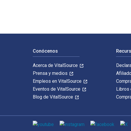
Navegación de pie de página
Conócenos
Recurs
Acerca de VitalSource
Declar
Prensa y medios
Afiliad
Empleos en VitalSource
Compra
Eventos de VitalSource
Libros 
Blog de VitalSource
Compra
Medios de comunicación social