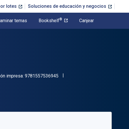
or lotes
Soluciones de educación y negocios
®
aminar temas
Bookshelf
Canjear
"ISBN-13 9781557536945"
ión impresa:
9781557536945