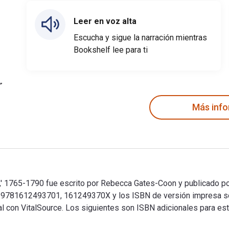
Leer en voz alta
Escucha y sigue la narración mientras
Bookshelf lee para ti
Más inf
,' 1765-1790 fue escrito por Rebecca Gates-Coon y publicado po
son 9781612493701, 161249370X y los ISBN de versión impresa
tal con VitalSource. Los siguientes son ISBN adicionales para es
s,' 1765-1790 fue escrito por Rebecca Gates-Coon y publicado p