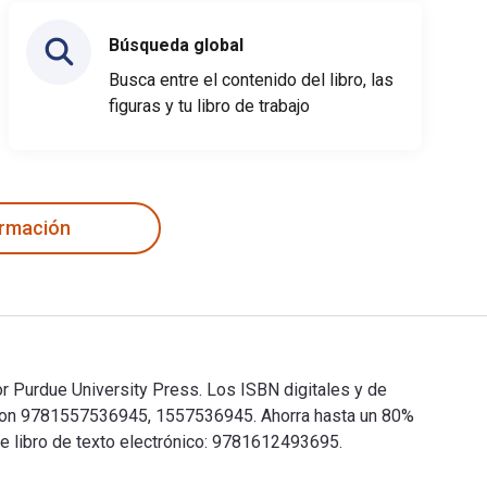
Búsqueda global
Busca entre el contenido del libro, las
figuras y tu libro de trabajo
ormación
r Purdue University Press. Los ISBN digitales y de
 son 9781557536945, 1557536945. Ahorra hasta un 80%
te libro de texto electrónico: 9781612493695.
or Purdue University Press. Los ISBN digitales y de libros de 