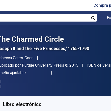
Compra p
Ex
Buscar
The Charmed Circle
oseph II and the 'Five Princesses,' 1765-1790
utor(es)
ebecca Gates-Coon
itor
Copyright
ublicado por
Purdue University Press
© 2015
ISBN de vers
ormato
iseño ajustable
isponible en
$
343.86
MXN
KU:
9781612493701
Libro electrónico