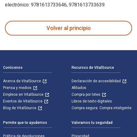
electrónico: 9781613733646, 9781613733639.
The Children's Shakespeare fue escrito por Edith Nesbit y p
Volver al principio
Navegación de pie de página
Conócenos
Recursos de VitalSource
Acerca de VitalSource
Declaración de accesibilidad
Prensa y medios
Afiliados
Empleos en VitalSource
Compra por lotes
Eventos de VitalSource
Libros de texto digitales
Blog de VitalSource
Compra segura. Compra inteligente
Permite que te ayudemos
Valoramos tu seguridad
Política de devoluciones
Privacidad