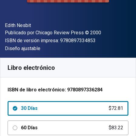
Autor(es)
Edith Nesbit
Editor
Copyright
Publicado por
Chicago Review Press
© 2000
"ISBN-13 9780897
ISBN de versión impresa:
9780897334853
Formato
Diseño ajustable
Disponible en
$
72.81
MXN
SKU:
9780897336284R30
Libro electrónico
ISBN de libro electrónico:
9780897336284
30 Días
$72.81
60 Días
$83.22