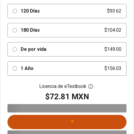
120 Días
$93.62
180 Días
$104.02
De por vida
$149.00
1 Año
$156.03
Licencia de eTextbook
Abre el cuadro de di
$72.81 MXN