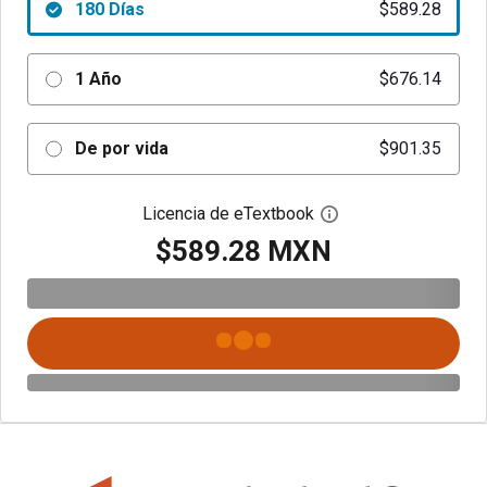
180 Días
$589.28
1 Año
$676.14
De por vida
$901.35
Licencia de eTextbook
Abre el cuadro de di
$589.28 MXN