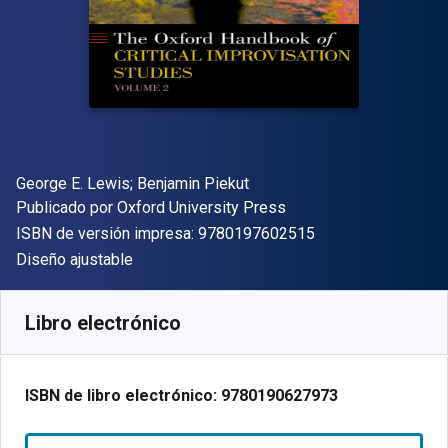
Autor(es)
George E. Lewis; Benjamin Piekut
Editor
Publicado por
Oxford University Press
"ISBN-13 9780197
ISBN de versión impresa:
9780197602515
Formato
Diseño ajustable
Disponible en
$
589.28
MXN
SKU:
9780190627973R180
Libro electrónico
ISBN de libro electrónico:
9780190627973