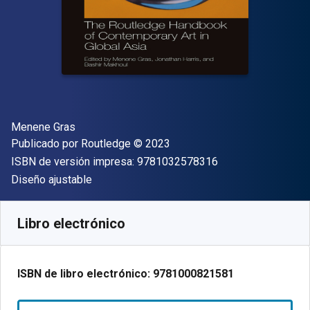
Autor(es)
Menene Gras
Editor
Copyright
Publicado por
Routledge
© 2023
"ISBN-13 9781032
ISBN de versión impresa:
9781032578316
Formato
Diseño ajustable
Disponible en
$
1269.00
MXN
SKU:
9781000821581
Libro electrónico
ISBN de libro electrónico:
9781000821581