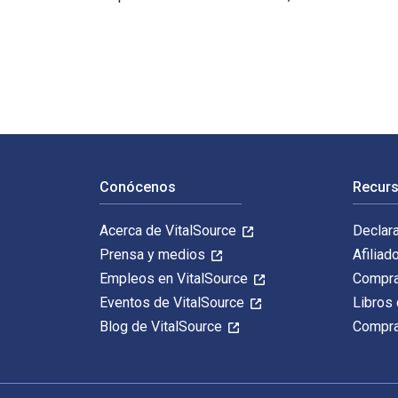
THE SOCIOLOGY OF DEVIANCE: Differences, Tradition, an
Navegación de pie de página
Conócenos
Recurs
Acerca de VitalSource
Declar
Prensa y medios
Afiliad
Empleos en VitalSource
Compra
Eventos de VitalSource
Libros 
Blog de VitalSource
Compra