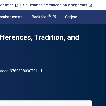
or lotes
Soluciones de educación y negocios
®
aminar temas
Bookshelf
Canjear
erences, Tradition, and
"ISBN-13 9780398090791"
presa:
9780398090791