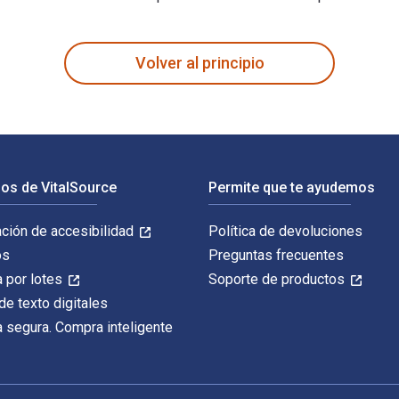
d Stigma (2nd Ed.) 2nd Edición fue escrito por Robert J. Fran
Volver al principio
os de VitalSource
Permite que te ayudemos
ación de accesibilidad
Política de devoluciones
os
Preguntas frecuentes
 por lotes
Soporte de productos
de texto digitales
 segura. Compra inteligente