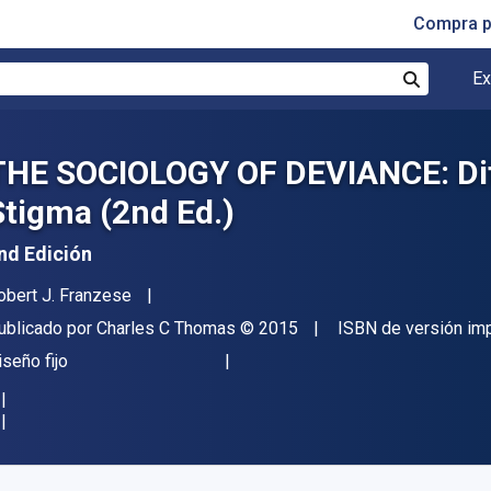
Compra p
Ex
Buscar
THE SOCIOLOGY OF DEVIANCE: Diff
Stigma (2nd Ed.)
nd Edición
utor(es)
obert J. Franzese
itor
Copyright
ublicado por
Charles C Thomas
© 2015
ISBN de versión im
ormato
iseño fijo
isponible en
$
1237.65
MXN
KU:
9780398090807