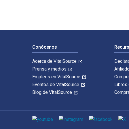
Navegación de pie de página
Conócenos
Recurs
Acerca de VitalSource
Declar
Prensa y medios
Afiliad
Empleos en VitalSource
Compra
Eventos de VitalSource
Libros 
Blog de VitalSource
Compra
Medios de comunicación social