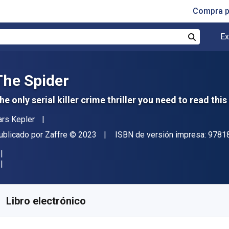
Compra p
Ex
Buscar
The Spider
he only serial killer crime thriller you need to read this
utor(es)
ars Kepler
itor
Copyright
ublicado por
Zaffre
© 2023
ISBN de versión impresa:
9781
isponible en
$
137.44
MXN
KU:
9781838777890
Libro electrónico