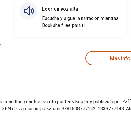
Leer en voz alta
Escucha y sigue la narración mientras
Bookshelf lee para ti
Más inf
d to read this year fue escrito por Lars Kepler y publicado por Zaf
ISBN de versión impresa son 9781838777142, 1838777148. Ahor
need to read this year fue escrito por Lars Kepler y publicado p