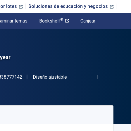
or lotes
Soluciones de educación y negocios
®
aminar temas
Bookshelf
Canjear
 year
"ISBN-13 9781838777142"
Formato
838777142
Diseño ajustable