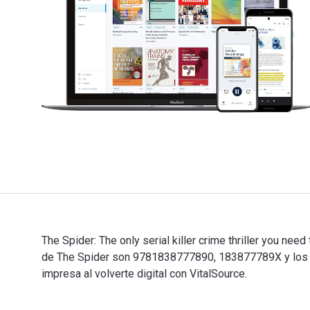
The Spider: The only serial killer crime thriller you nee
de The Spider son 9781838777890, 183877789X y los 
impresa al volverte digital con VitalSource.
The Spider: The only serial killer crime thriller you 