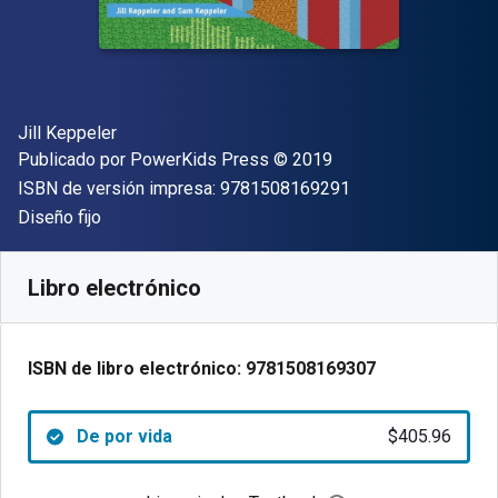
Autor(es)
Jill Keppeler
Editor
Copyright
Publicado por
PowerKids Press
© 2019
"ISBN-13 9781508
ISBN de versión impresa:
9781508169291
Formato
Diseño fijo
Disponible en
$
405.96
MXN
SKU:
9781508169307
Libro electrónico
ISBN de libro electrónico:
9781508169307
De por vida
$405.96