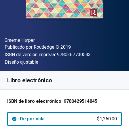
Autor(es)
Graeme Harper
Editor
Copyright
Publicado por
Routledge
© 2019
"ISBN-13 9780367
ISBN de versión impresa:
9780367730543
Formato
Diseño ajustable
Disponible en
$
1260.00
MXN
SKU:
9780429514845
Libro electrónico
ISBN de libro electrónico:
9780429514845
De por vida
$1,260.00