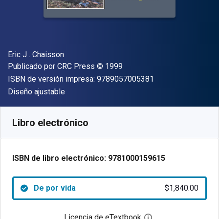
Autor(es)
Eric J . Chaisson
Editor
Copyright
Publicado por
CRC Press
© 1999
"ISBN-13 9789057
ISBN de versión impresa:
9789057005381
Formato
Diseño ajustable
Disponible en
$
1840.00
MXN
SKU:
9781000159615
Libro electrónico
ISBN de libro electrónico:
9781000159615
De por vida
$1,840.00
Licencia de eTextbook
Abre el cuadro de di