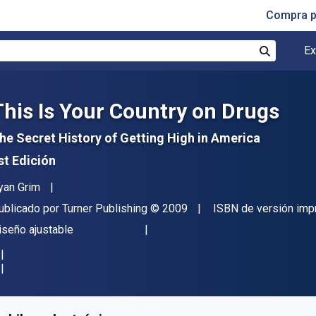
Compra p
Ex
Buscar
This Is Your Country on Drugs
he Secret History of Getting High in America
st Edición
utor(es)
yan Grim
itor
Copyright
ublicado por
Turner Publishing
© 2009
ISBN de versión imp
ormato
iseño ajustable
isponible en
$
275.05
MXN
KU:
9780470638088