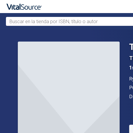
Buscar en la tienda por ISBN, título o autor
Saltar al contenido principal
T
1
A
R
Ed
P
F
D
D
S