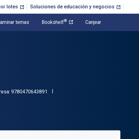
or lotes
Soluciones de educación y negocios
®
aminar temas
Bookshelf
Canjear
"ISBN-13 9780470643891"
resa:
9780470643891