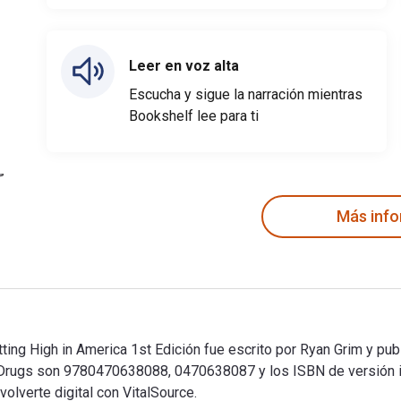
Leer en voz alta
Escucha y sigue la narración mientras
Bookshelf lee para ti
Más inf
tting High in America 1st Edición fue escrito por Ryan Grim y pub
y on Drugs son 9780470638088, 0470638087 y los ISBN de versi
olverte digital con VitalSource.