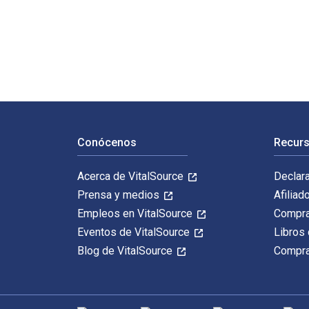
This Is Your Country on Drugs: The Secret History of G
Navegación de pie de página
Conócenos
Recurs
Acerca de VitalSource
Declar
Prensa y medios
Afiliad
Empleos en VitalSource
Compra
Eventos de VitalSource
Libros 
Blog de VitalSource
Compra