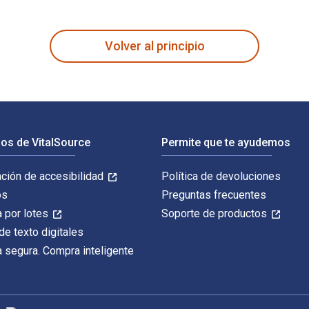
etting High in America 1st Edición fue escrito por Ryan Grim y 
Volver al principio
os de VitalSource
Permite que te ayudemos
ación de accesibilidad
Política de devoluciones
os
Preguntas frecuentes
 por lotes
Soporte de productos
de texto digitales
 segura. Compra inteligente