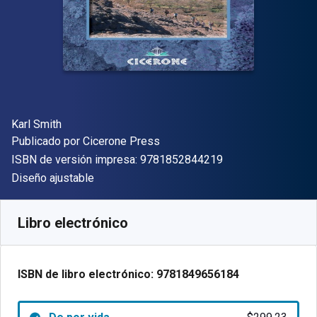
Autor(es)
Karl Smith
Editor
Publicado por
Cicerone Press
"ISBN-13 9781852
ISBN de versión impresa:
9781852844219
Formato
Diseño ajustable
Disponible en
$
299.23
MXN
SKU:
9781849656184
Libro electrónico
ISBN de libro electrónico:
9781849656184