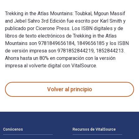
Trekking in the Atlas Mountains: Toubkal, Mgoun Massif
and Jebel Sahro 3rd Edición fue escrito por Karl Smith y
publicado por Cicerone Press. Los ISBN digitales y de
libros de texto electrónicos de Trekking in the Atlas
Mountains son 9781849656184, 1849656185 y los ISBN
de versión impresa son 9781852844219, 1852844213.
Ahorra hasta un 80% en comparación con la versión
impresa al volverte digital con VitalSource.
Trekking in the Atlas Mountains: Toubkal, Mgoun Massif and J
Volver al principio
Navegación de pie de página
Conócenos
Recursos de VitalSource