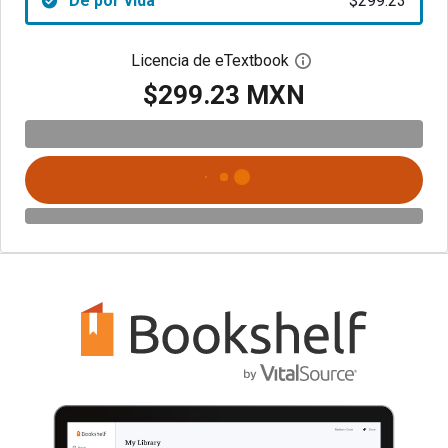
De por vida
$299.23
Licencia de eTextbook
Abre el cuadro de di
$299.23 MXN