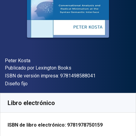
Autor(es)
Peter Kosta
Editor
Publicado por
Lexington Books
"ISBN-13 9781498
ISBN de versión impresa:
9781498588041
Formato
Diseño fijo
Disponible en
$
1106.92
MXN
SKU:
9781978750159R180
Libro electrónico
ISBN de libro electrónico:
9781978750159