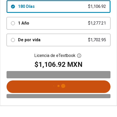
180 Días
$1,106.92
1 Año
$1,277.21
De por vida
$1,702.95
Licencia de eTextbook
Abre el cuadro de di
$1,106.92 MXN