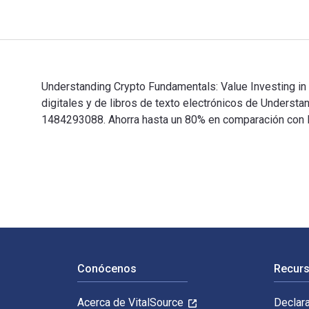
Understanding Crypto Fundamentals: Value Investing i
digitales y de libros de texto electrónicos de Unde
1484293088. Ahorra hasta un 80% en comparación con la 
Understanding Crypto Fundamentals: Value Investing in
Navegación de pie de página
Conócenos
Recurs
Acerca de VitalSource
Declar