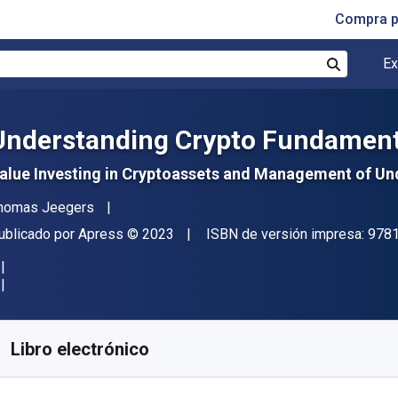
Compra p
Ex
Buscar
Understanding Crypto Fundament
alue Investing in Cryptoassets and Management of Und
utor(es)
homas Jeegers
itor
Copyright
ublicado por
Apress
© 2023
ISBN de versión impresa:
978
isponible en
$
182.04
MXN
KU:
9781484293096R30
Libro electrónico