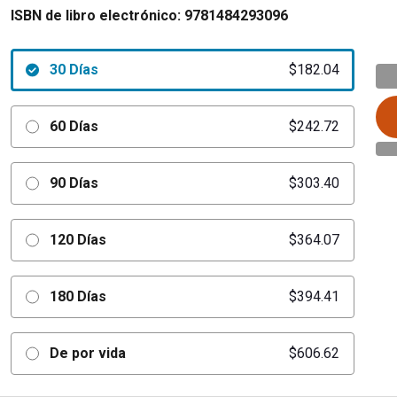
ISBN de libro electrónico:
9781484293096
30 Días
$182.04
60 Días
$242.72
90 Días
$303.40
120 Días
$364.07
180 Días
$394.41
De por vida
$606.62