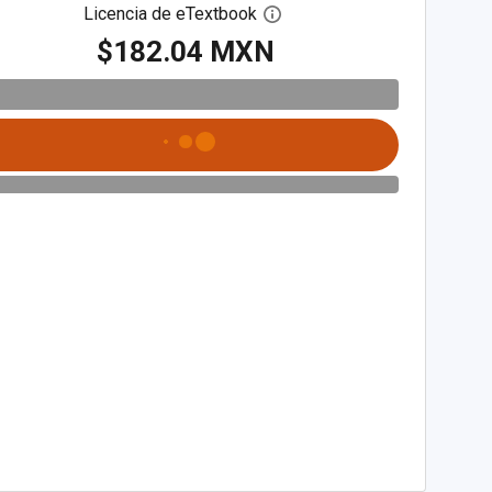
Licencia de eTextbook
Abre el cuadro de diálogo de
$182.04 MXN