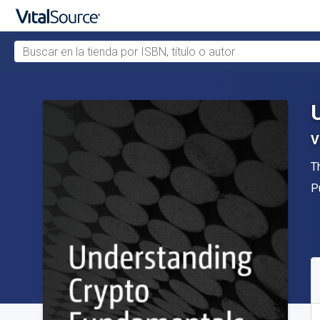
Buscar en la tienda por ISBN, título o autor
Saltar al contenido principal
V
A
T
Ed
P
D
S