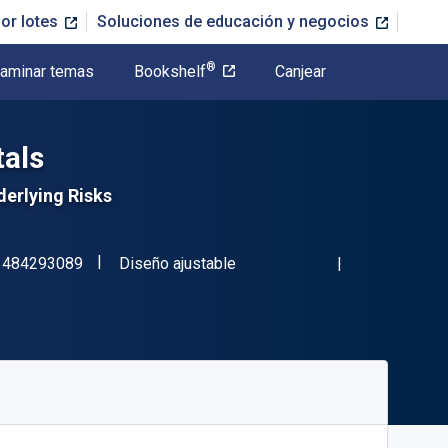
or lotes
Soluciones de educación y negocios
®
aminar temas
Bookshelf
Canjear
als
erlying Risks
"ISBN-13 9781484293089"
Formato
1484293089
Diseño ajustable