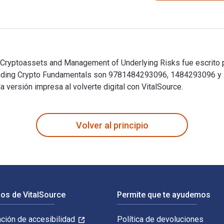
n Cryptoassets and Management of Underlying Risks fue escrito
rstanding Crypto Fundamentals son 9781484293096, 1484293096 
versión impresa al volverte digital con VitalSource.
 Cryptoassets and Management of Underlying Risks fue escrito 
Volver al principio
os de VitalSource
Permite que te ayudemos
ación de accesibilidad
Política de devoluciones