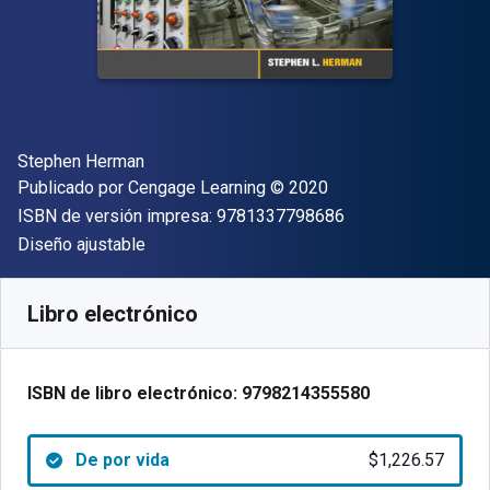
Autor(es)
Stephen Herman
Editor
Copyright
Publicado por
Cengage Learning
© 2020
"ISBN-13 9781337
ISBN de versión impresa:
9781337798686
Formato
Diseño ajustable
Disponible en
$
1226.57
MXN
SKU:
9798214355580
Libro electrónico
ISBN de libro electrónico:
9798214355580
De por vida
$1,226.57