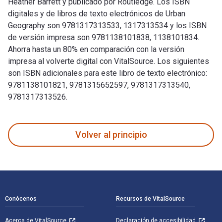
Heather Barrett y publicado por Routledge. Los ISBN
digitales y de libros de texto electrónicos de Urban
Geography son 9781317313533, 1317313534 y los ISBN
de versión impresa son 9781138101838, 1138101834.
Ahorra hasta un 80% en comparación con la versión
impresa al volverte digital con VitalSource. Los siguientes
son ISBN adicionales para este libro de texto electrónico:
9781138101821, 9781315652597, 9781317313540,
9781317313526.
Urban Geography 5th Edición fue escrito por Tim Hall; Heath
Volver al principio
Navegación de pie de página
Conócenos
Recursos de VitalSource
Acerca de VitalSource
Declaración de accesibilidad