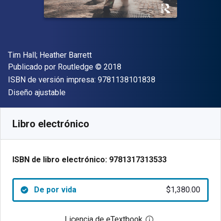
Autor(es)
Tim Hall; Heather Barrett
Editor
Copyright
Publicado por
Routledge
© 2018
"ISBN-13 9781138
ISBN de versión impresa:
9781138101838
Formato
Diseño ajustable
Disponible en
$
1380.00
MXN
SKU:
9781317313533
Libro electrónico
ISBN de libro electrónico:
9781317313533
De por vida
$1,380.00
Licencia de eTextbook
Abre el cuadro de di