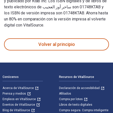
y publicado por Ktab Inc. Los ISBN digitales y de libros de
texto electrónicos de ساحر أوز العجيب son 01748KTAB y
los ISBN de versión impresa son 01748KTAB. Ahorra hasta
un 80% en comparación con la versión impresa al volverte
digital con VitalSource.
Volver al principio
Navegación de pie de página
Conócenos
Recursos de VitalSource
Acerca de VitalSource
Declaración de accesibilidad
Prensa y medios
Afiliados
Empleos en VitalSource
Compra por lotes
Eventos de VitalSource
Libros de texto digitales
Blog de VitalSource
Compra segura. Compra inteligente