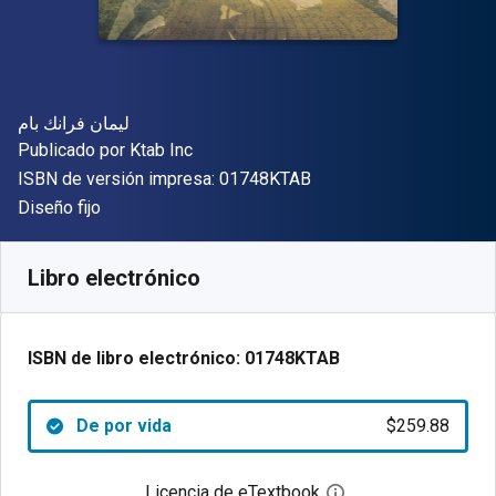
Autor(es)
ليمان فرانك بام
Editor
Publicado por
Ktab Inc
"ISBN-13 01748KTAB"
ISBN de versión impresa:
01748KTAB
Formato
Diseño fijo
Disponible en
$
259.88
MXN
SKU:
01748KTAB
Libro electrónico
ISBN de libro electrónico:
01748KTAB
De por vida
$259.88
Licencia de eTextbook
Abre el cuadro de di