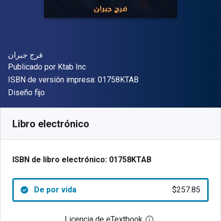
Autor(es)
فرج جبران
Editor
Publicado por
Ktab Inc
"ISBN-13 01758KTAB"
ISBN de versión impresa:
01758KTAB
Formato
Diseño fijo
Disponible en
$
257.85
MXN
SKU:
01758KTAB
Libro electrónico
ISBN de libro electrónico:
01758KTAB
De por vida
$257.85
Licencia de eTextbook
Abre el cuadro de di