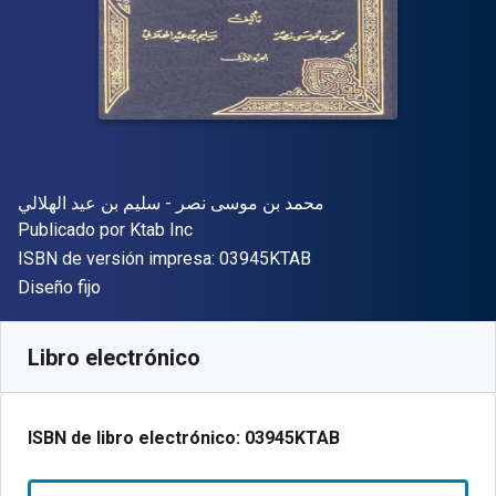
Autor(es)
محمد بن موسى نصر - سليم بن عيد الهلالي
Editor
Publicado por
Ktab Inc
"ISBN-13 03945KTAB"
ISBN de versión impresa:
03945KTAB
Formato
Diseño fijo
Disponible en
$
1144.06
MXN
SKU:
03945KTAB
Libro electrónico
ISBN de libro electrónico:
03945KTAB