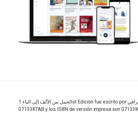
الحمل من الألف إلى الياء 1st Edición fue escrito por فاطمة العراقي y publicado por Ktab Inc. Los ISBN digitales y de libros de texto electrónicos de الحمل من الألف إلى الياء son
07133KTAB y los ISBN de versión impresa son 07133KTAB