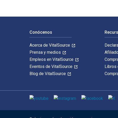
Navegación de pie de página
Conócenos
Recurs
Acerca de VitalSource
Declar
Prensa y medios
Afiliad
Empleos en VitalSource
Compra
Eventos de VitalSource
Libros 
Blog de VitalSource
Compra
Medios de comunicación social