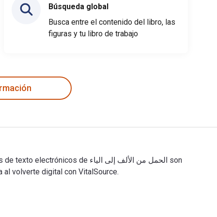
Búsqueda global
Busca entre el contenido del libro, las
figuras y tu libro de trabajo
ormación
 volverte digital con VitalSource.
الحمل من الألف إلى الياء 1st E