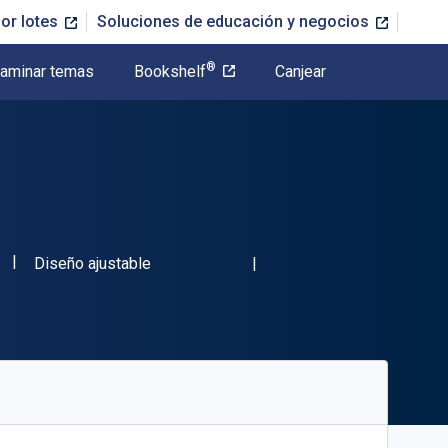
or lotes
Soluciones de educación y negocios
®
aminar temas
Bookshelf
Canjear
"ISBN-13 07133KTAB"
Formato
Diseño ajustable