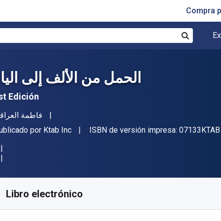
Compra p
Ex
Buscar
الحمل من الألف إلى اليا
st Edición
utor(es)
فاطمة العراق
itor
ublicado por
Ktab Inc
ISBN de versión impresa:
07133KTAB
isponible en
$
207.87
MXN
KU:
07133KTAB
Libro electrónico