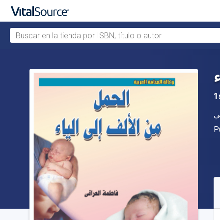
Buscar en la tienda por ISBN, título o autor
Saltar al contenido principal
ء
1
A
ي
Ed
P
D
S