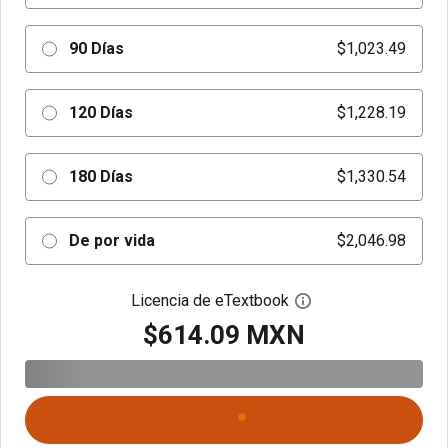
90 Días
$1,023.49
120 Días
$1,228.19
180 Días
$1,330.54
De por vida
$2,046.98
Licencia de eTextbook
Abre el cuadro de di
$614.09 MXN