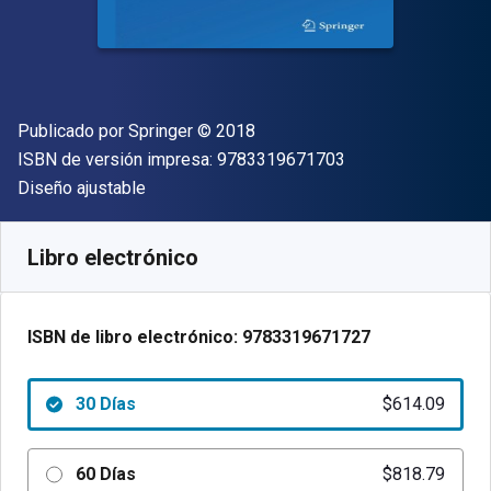
Editor
Copyright
Publicado por
Springer
© 2018
"ISBN-13 9783319
ISBN de versión impresa:
9783319671703
Formato
Diseño ajustable
Disponible en
$
614.09
MXN
SKU:
9783319671727R30
Libro electrónico
ISBN de libro electrónico:
9783319671727
30 Días
$614.09
60 Días
$818.79