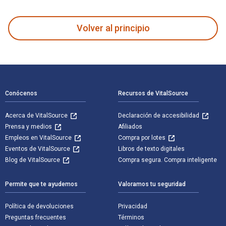
Veterinary Forensic Pathology, Volume 1 y publicado por Spr
Volver al principio
Navegación de pie de página
Conócenos
Recursos de VitalSource
Acerca de VitalSource
Declaración de accesibilidad
Prensa y medios
Afiliados
Empleos en VitalSource
Compra por lotes
Eventos de VitalSource
Libros de texto digitales
Blog de VitalSource
Compra segura. Compra inteligente
Permite que te ayudemos
Valoramos tu seguridad
Política de devoluciones
Privacidad
Preguntas frecuentes
Términos