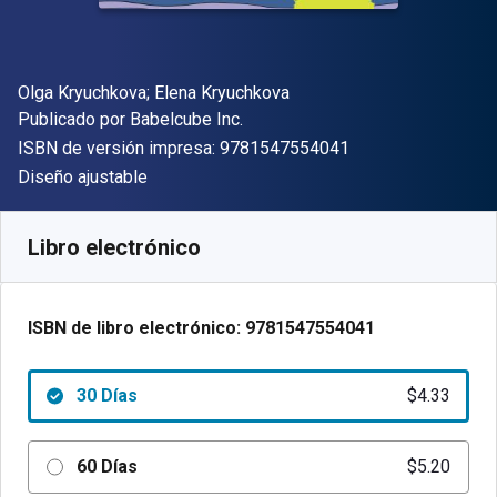
Autor(es)
Olga Kryuchkova; Elena Kryuchkova
Editor
Publicado por
Babelcube Inc.
"ISBN-13 9781547
ISBN de versión impresa:
9781547554041
Formato
Diseño ajustable
Disponible en
$
4.33
MXN
SKU:
9781547554041R30
Libro electrónico
ISBN de libro electrónico:
9781547554041
30 Días
$4.33
60 Días
$5.20