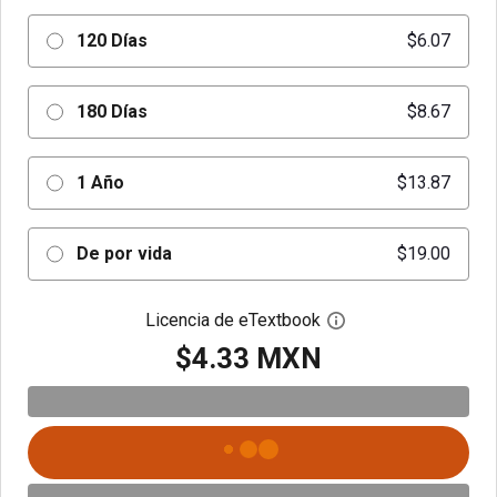
120 Días
$6.07
180 Días
$8.67
1 Año
$13.87
De por vida
$19.00
Licencia de eTextbook
Abre el cuadro de di
$4.33 MXN