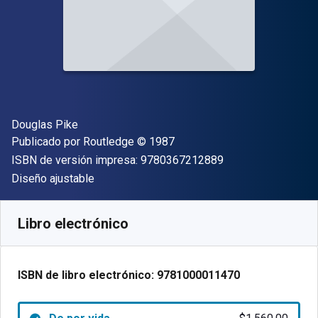
Autor(es)
Douglas Pike
Editor
Copyright
Publicado por
Routledge
© 1987
"ISBN-13 9780367
ISBN de versión impresa:
9780367212889
Formato
Diseño ajustable
Disponible en
$
1560.00
MXN
SKU:
9781000011470
Libro electrónico
ISBN de libro electrónico:
9781000011470