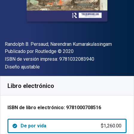
Autor(es)
Randolph B. Persaud; ‎Narendran Kumarakulasingam
Editor
Copyright
Publicado por
Routledge
© 2020
"ISBN-13 9781032
ISBN de versión impresa:
9781032083940
Formato
Diseño ajustable
Disponible en
$
1260.00
MXN
SKU:
9781000708516
Libro electrónico
ISBN de libro electrónico:
9781000708516
De por vida
$1,260.00