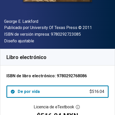
Autor(es)
George E. Lankford
Editor
Copyright
Publicado por
University Of Texas Press
© 2011
"ISBN-13 9780292
ISBN de versión impresa:
9780292723085
Formato
Diseño ajustable
Disponible en
$
516.04
MXN
SKU:
9780292768086
Libro electrónico
ISBN de libro electrónico:
9780292768086
De por vida
$516.04
Licencia de eTextbook
Abre el cuadro de di