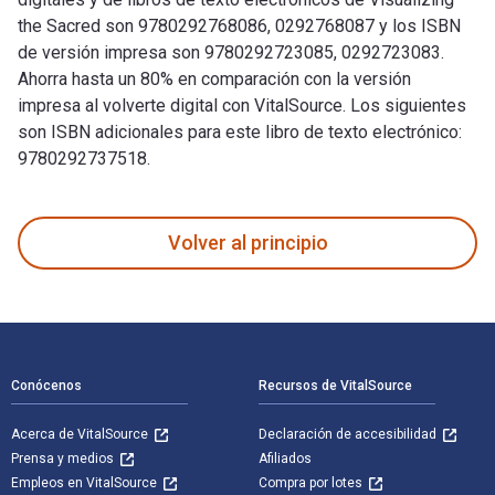
the Sacred son 9780292768086, 0292768087 y los ISBN
de versión impresa son 9780292723085, 0292723083.
Ahorra hasta un 80% en comparación con la versión
impresa al volverte digital con VitalSource. Los siguientes
son ISBN adicionales para este libro de texto electrónico:
9780292737518.
Visualizing the Sacred fue escrito por George E. Lankford y 
Volver al principio
Navegación de pie de página
Conócenos
Recursos de VitalSource
Acerca de VitalSource
Declaración de accesibilidad
Prensa y medios
Afiliados
Empleos en VitalSource
Compra por lotes