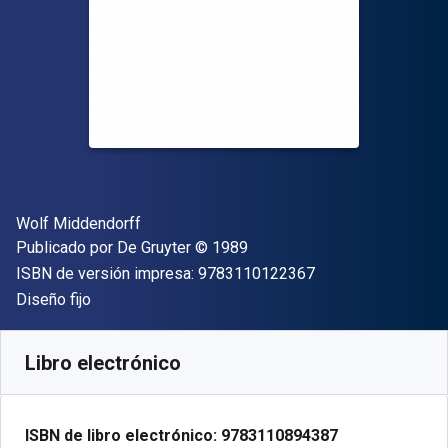
Autor(es)
Wolf Middendorff
Editor
Copyright
Publicado por
De Gruyter
© 1989
"ISBN-13 9783110
ISBN de versión impresa:
9783110122367
Formato
Diseño fijo
Disponible en
$
398.58
MXN
SKU:
9783110894387
Libro electrónico
ISBN de libro electrónico:
9783110894387