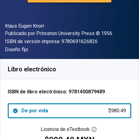
Autor(es)
Klaus Eugen Knorr
Editor
Copyright
Publicado por
Princeton University Press
© 1956
"ISBN-13 9780691
ISBN de versión impresa:
9780691626826
Formato
Diseño fijo
Disponible en
$
980.49
MXN
SKU:
9781400879489
Libro electrónico
ISBN de libro electrónico:
9781400879489
De por vida
$980.49
Licencia de eTextbook
Abre el cuadro de di