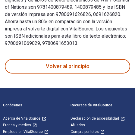
of Nations son 9781400879489, 1400879485 y los ISBN
de versión impresa son 9780691626826, 0691626820.
Ahorra hasta un 80% en comparación con la versión
impresa al volverte digital con VitalSource. Los siguientes
son ISBN adicionales para este libro de texto electrónico:
9780691069029, 9780691653013.
War Potential of Nations fue escrito por Klaus Eugen Knorr 
Volver al principio
Navegación de pie de página
Conócenos
Recursos de VitalSource
Acerca de VitalSource
Declaración de accesibilidad
Prensa y medios
Afiliados
Empleos en VitalSource
Compra por lotes