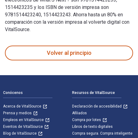
1514423235 y los ISBN de versión impresa son
9781514423240, 1514423243. Ahorra hasta un 80% en
comparación con la versión impresa al volverte digital con
VitalSource.
What’S Next ? fue escrito por Bobby Bell y publicado por Xli
Volver al principio
Navegación de pie de página
Conócenos
Recursos de VitalSource
Acerca de VitalSource
Declaración de accesibilidad
Prensa y medios
Afiliados
Empleos en VitalSource
Compra por lotes
Eventos de VitalSource
Libros de texto digitales
Blog de VitalSource
Compra segura. Compra inteligente