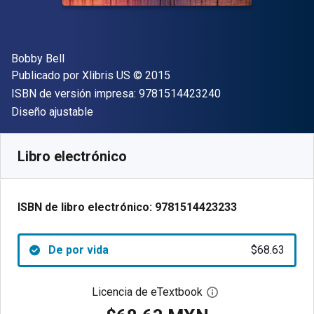
Autor(es)
Bobby Bell
Editor
Copyright
Publicado por
Xlibris US
© 2015
"ISBN-13 9781514
ISBN de versión impresa:
9781514423240
Formato
Diseño ajustable
Disponible en
$
68.63
MXN
SKU:
9781514423233
Libro electrónico
ISBN de libro electrónico:
9781514423233
De por vida
$68.63
Licencia de eTextbook
Abre el cuadro de di