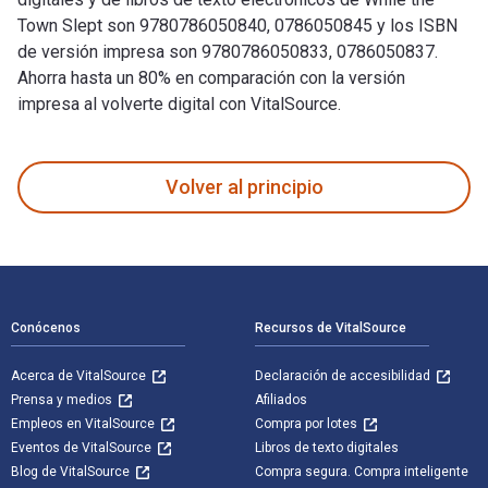
Town Slept son 9780786050840, 0786050845 y los ISBN
de versión impresa son 9780786050833, 0786050837.
Ahorra hasta un 80% en comparación con la versión
impresa al volverte digital con VitalSource.
While the Town Slept fue escrito por William W. Johnstone; 
Volver al principio
Navegación de pie de página
Conócenos
Recursos de VitalSource
Acerca de VitalSource
Declaración de accesibilidad
Prensa y medios
Afiliados
Empleos en VitalSource
Compra por lotes
Eventos de VitalSource
Libros de texto digitales
Blog de VitalSource
Compra segura. Compra inteligente