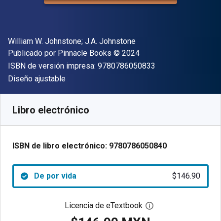
Autor(es)
William W. Johnstone; J.A. Johnstone
Editor
Copyright
Publicado por
Pinnacle Books
© 2024
"ISBN-13 9780786
ISBN de versión impresa:
9780786050833
Formato
Diseño ajustable
Disponible en
$
146.90
MXN
SKU:
9780786050840
Libro electrónico
ISBN de libro electrónico:
9780786050840
De por vida
$146.90
Licencia de eTextbook
Abre el cuadro de di