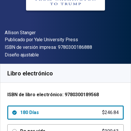
Autor(es)
Allison Stanger
Editor
Publicado por
Yale University Press
"ISBN-13 9780300
ISBN de versión impresa:
9780300186888
Formato
Diseño ajustable
Disponible en
$
246.84
MXN
SKU:
9780300189568R180
Libro electrónico
ISBN de libro electrónico:
9780300189568
180 Días
$246.84