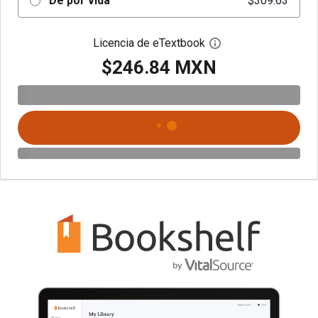
De por vida
$309.63
Licencia de eTextbook
Abre el cuadro de di
$246.84 MXN