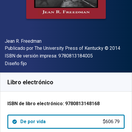
Autor(es)
Jean R. Freedman
Editor
Copyright
Publicado por
The University Press of Kentucky
© 2014
"ISBN-13 9780813
ISBN de versión impresa:
9780813184005
Formato
Diseño fijo
Disponible en
$
606.79
MXN
SKU:
9780813148168
Libro electrónico
ISBN de libro electrónico:
9780813148168
De por vida
$606.79