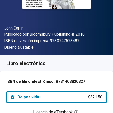
Autor(es)
John Carlin
Editor
Copyright
Publicado por
Bloomsbury Publishing
© 2010
"ISBN-13 9780747
ISBN de versión impresa:
9780747573487
Formato
Diseño ajustable
Disponible en
$
321.50
MXN
SKU:
9781408820827
Libro electrónico
ISBN de libro electrónico:
9781408820827
De por vida
$321.50
Licencia de eTextbook
Abre el cuadro de di