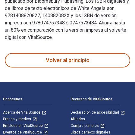
publicado por Bloomsbury Publishing. Los ISBN digitales y
de libros de texto electrónicos de White Angels son
9781408820827, 140882082X y los ISBN de versión
impresa son 9780747573487, 0747573484. Ahorra hasta
un 80% en comparación con la versión impresa al volverte
digital con VitalSource.
White Angels 1st Edición fue escrito por John Carlin y publ
Volver al principio
Navegación de pie de página
Conócenos
Recursos de VitalSource
Acerca de VitalSource
Declaración de accesibilidad
Prensa y medios
Afiliados
Empleos en VitalSource
Compra por lotes
Eventos de VitalSource
Libros de texto digitales