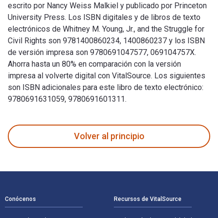
escrito por Nancy Weiss Malkiel y publicado por Princeton
University Press. Los ISBN digitales y de libros de texto
electrónicos de Whitney M. Young, Jr., and the Struggle for
Civil Rights son 9781400860234, 1400860237 y los ISBN
de versión impresa son 9780691047577, 069104757X.
Ahorra hasta un 80% en comparación con la versión
impresa al volverte digital con VitalSource. Los siguientes
son ISBN adicionales para este libro de texto electrónico:
9780691631059, 9780691601311.
Whitney M. Young, Jr., and the Struggle for Civil Rights fue
Volver al principio
Navegación de pie de página
Conócenos
Recursos de VitalSource