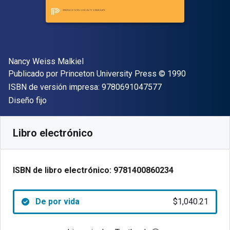
Autor(es)
Nancy Weiss Malkiel
Editor
Copyright
Publicado por
Princeton University Press
© 1990
"ISBN-13 9780691
ISBN de versión impresa:
9780691047577
Formato
Diseño fijo
Disponible en
$
1040.21
MXN
SKU:
9781400860234
Libro electrónico
ISBN de libro electrónico:
9781400860234
De por vida
$1,040.21