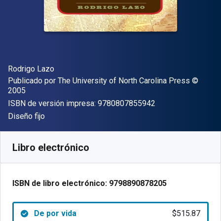
Autor(es)
Rodrigo Lazo
Editor
Copyrigh
Publicado por
The University of North Carolina Press
©
2005
"ISBN-13 9780807
ISBN de versión impresa:
9780807855942
Formato
Diseño fijo
Disponible en
$
515.87
MXN
SKU:
9798890878205
Libro electrónico
ISBN de libro electrónico:
9798890878205
De por vida
$515.87