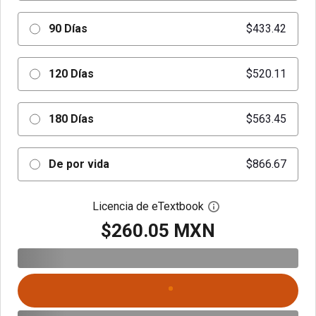
90 Días
$433.42
120 Días
$520.11
180 Días
$563.45
De por vida
$866.67
Licencia de eTextbook
Abre el cuadro de di
$260.05 MXN