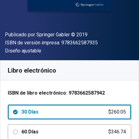
Editor
Copyright
Publicado por
Springer Gabler
© 2019
"ISBN-13 9783662
ISBN de versión impresa:
9783662587935
Formato
Diseño ajustable
Disponible en
$
260.05
MXN
SKU:
9783662587942R30
Libro electrónico
ISBN de libro electrónico:
9783662587942
30 Días
$260.05
60 Días
$346.74