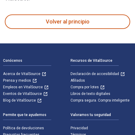
Zukunftsvision Deutschland: Innovation für Fortschritt und W
Volver al principio
Navegación de pie de página
Conócenos
Recursos de VitalSource
Acerca de VitalSource
Declaración de accesibilidad
Prensa y medios
Afiliados
Empleos en VitalSource
Compra por lotes
Eventos de VitalSource
Libros de texto digitales
Blog de VitalSource
Compra segura. Compra inteligente
Permite que te ayudemos
Valoramos tu seguridad
Política de devoluciones
Privacidad
Preguntas frecuentes
Términos