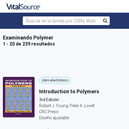
Buscar en la tienda por ISBN, título o autor
Buscar
Saltar al contenido principal
Examinando Polymer
1 - 20 de 239 resultados
Libro electrónico
Introduction to Polymers
3rd Edición
Robert J. Young; Peter A. Lovell
CRC Press
Diseño ajustable