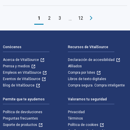
1
2
3
12
…
Navegación de pie de página
Conócenos
Recursos de VitalSource
Acerca de VitalSource
Declaración de accesibilidad
Prensa y medios
Afiliados
Empleos en VitalSource
Compra por lotes
Eventos de VitalSource
Libros de texto digitales
Blog de VitalSource
Compra segura. Compra inteligente
Permite que te ayudemos
Valoramos tu seguridad
Política de devoluciones
Privacidad
Preguntas frecuentes
Términos
Soporte de productos
Política de cookies