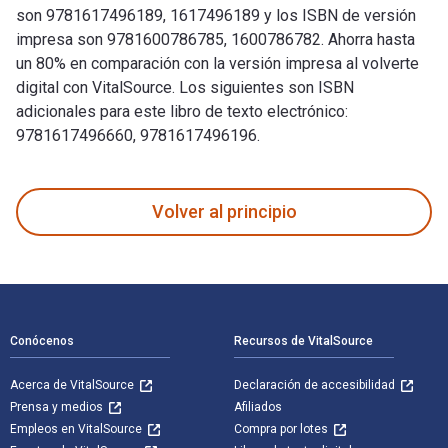
son 9781617496189, 1617496189 y los ISBN de versión
impresa son 9781600786785, 1600786782. Ahorra hasta
un 80% en comparación con la versión impresa al volverte
digital con VitalSource. Los siguientes son ISBN
adicionales para este libro de texto electrónico:
9781617496660, 9781617496196.
100 Things Phillies Fans Should Know & Do Before They Die f
Volver al principio
Navegación de pie de página
Conócenos
Recursos de VitalSource
Acerca de VitalSource
Declaración de accesibilidad
Prensa y medios
Afiliados
Empleos en VitalSource
Compra por lotes