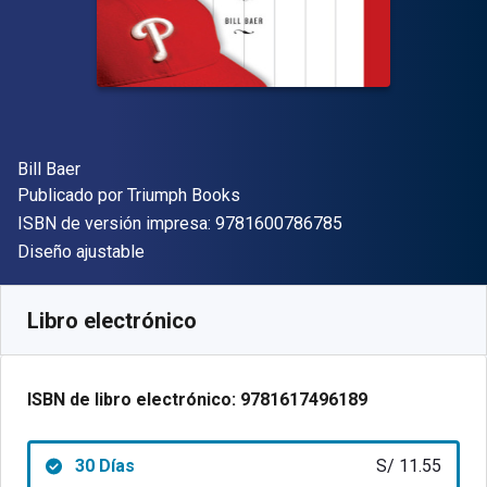
Autor(es)
Bill Baer
Editor
Publicado por
Triumph Books
"ISBN-13 9781600
ISBN de versión impresa:
9781600786785
Formato
Diseño ajustable
Disponible en
S/
11.55
PEN
SKU:
9781617496189R30
Libro electrónico
ISBN de libro electrónico:
9781617496189
30 Días
S/ 11.55