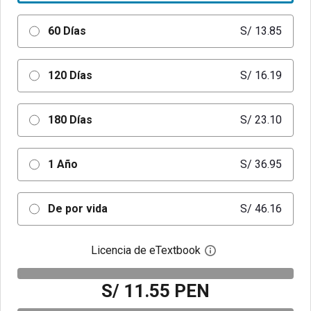
60 Días
S/ 13.85
120 Días
S/ 16.19
180 Días
S/ 23.10
1 Año
S/ 36.95
De por vida
S/ 46.16
Licencia de eTextbook
Abre el cuadro de di
S/ 11.55 PEN