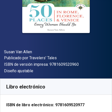
Autor(es)
Susan Van Allen
Editor
Publicado por
Travelers' Tales
"ISBN-13 9781609
ISBN de versión impresa:
9781609520960
Formato
Diseño ajustable
Disponible en
S/
57.44
PEN
SKU:
9781609520977
Libro electrónico
ISBN de libro electrónico:
9781609520977