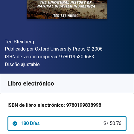
Autor(es)
Ted Steinberg
Editor
Copyright
Publicado por
Oxford University Press
© 2006
"ISBN-13 9780195
ISBN de versión impresa:
9780195309683
Formato
Diseño ajustable
Disponible en
S/
50.76
PEN
SKU:
9780199838998R180
Libro electrónico
ISBN de libro electrónico:
9780199838998
180 Días
S/ 50.76