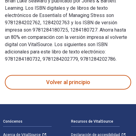
Brian Luke Seaward y publicado por Jones & Bartlett
Learning. Los ISBN digitales y de libros de texto
electrónicos de Essentials of Managing Stress son
9781284202762, 1284202763 y los ISBN de versión
impresa son 9781284180725, 1284180727. Ahorra hasta
un 80% en comparación con la versión impresa al volverte
digital con VitalSource. Los siguientes son ISBN
adicionales para este libro de texto electrónico:
9781284180732, 9781284202779, 9781284202786.
Essentials of Managing Stress 5th Edición fue escrito por B
Volver al principio
Navegación de pie de página
Conócenos
Recursos de VitalSource
Acerca de VitalSource
Declaración de accesibilidad