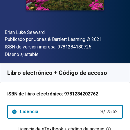
Autor(es)
Brian Luke Seaward
Editor
Copyright
Publicado por
Jones & Bartlett Learning
© 2021
"ISBN-13 9781284
ISBN de versión impresa:
9781284180725
Formato
Diseño ajustable
Disponible en
S/
75.52
PEN
SKU:
9781284202762
Libro electrónico + Código de acceso
ISBN de libro electrónico:
9781284202762
Licencia
S/ 75.52
Licencia de eTextbook + código de acceso
Abre el c