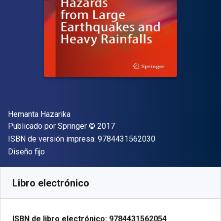
Autor(es)
Hemanta Hazarika
Editor
Copyright
Publicado por
Springer
© 2017
"ISBN-13 9784431
ISBN de versión impresa:
9784431562030
Formato
Diseño fijo
Disponible en
S/
293.61
PEN
SKU:
9784431562054R30
Libro electrónico
ISBN de libro electrónico:
9784431562054