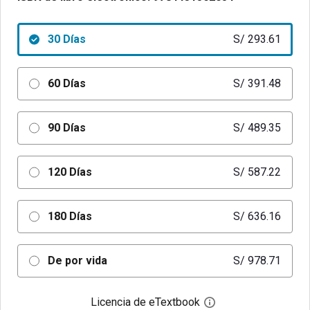
30 Días
S/ 293.61
60 Días
S/ 391.48
90 Días
S/ 489.35
120 Días
S/ 587.22
180 Días
S/ 636.16
De por vida
S/ 978.71
Licencia de eTextbook
Abre el cuadro de di