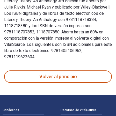
Literary Theory: An Anthology 3rd Edición fue escrito por
Julie Rivkin; Michael Ryan y publicado por Wiley-Blackwell.
Los ISBN digitales y de libros de texto electrónicos de
Literary Theory: An Anthology son 9781118718384,
1118718380 y los ISBN de versión impresa son
9781118707852, 1118707850. Ahorra hasta un 80% en
comparación con la versión impresa al volverte digital con
VitalSource. Los siguientes son ISBN adicionales para este
libro de texto electrónico: 9781405106962,
9781119622604.
Literary Theory: An Anthology 3rd Edición fue escrito por Ju
Volver al principio
Navegación de pie de página
Conócenos
Recursos de VitalSource