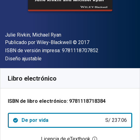
Autor(es)
Julie Rivkin; Michael Ryan
Editor
Copyright
Publicado por
Wiley-Blackwell
© 2017
"ISBN-13 9781118
ISBN de versión impresa:
9781118707852
Formato
Diseño ajustable
Disponible en
S/
237.06
PEN
SKU:
9781118718384
Libro electrónico
ISBN de libro electrónico:
9781118718384
De por vida
S/ 237.06
Licencia de eTextbook
Abre el cuadro de di