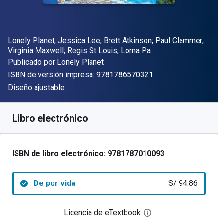
Autor(es)
Lonely Planet; Jessica Lee; Brett Atkinson; Paul Clammer;
Virginia Maxwell; Regis St Louis; Lorna Pa
Editor
Publicado por
Lonely Planet
"ISBN-13 9781786
ISBN de versión impresa:
9781786570321
Formato
Diseño ajustable
Disponible en
S/
94.86
PEN
SKU:
9781787010093
Libro electrónico
ISBN de libro electrónico:
9781787010093
De por vida
S/ 94.86
Licencia de eTextbook
Abre el cuadro de di