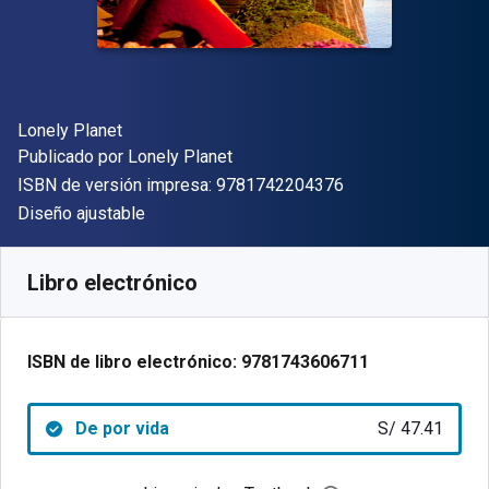
Autor(es)
Lonely Planet
Editor
Publicado por
Lonely Planet
"ISBN-13 9781742
ISBN de versión impresa:
9781742204376
Formato
Diseño ajustable
Disponible en
S/
47.41
PEN
SKU:
9781743606711
Libro electrónico
ISBN de libro electrónico:
9781743606711
De por vida
S/ 47.41