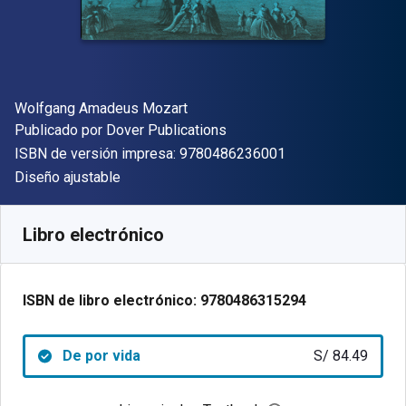
Autor(es)
Wolfgang Amadeus Mozart
Editor
Publicado por
Dover Publications
"ISBN-13 9780486
ISBN de versión impresa:
9780486236001
Formato
Diseño ajustable
Disponible en
S/
84.49
PEN
SKU:
9780486315294
Libro electrónico
ISBN de libro electrónico:
9780486315294
De por vida
S/ 84.49