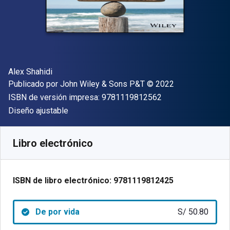
Autor(es)
Alex Shahidi
Editor
Copyright
Publicado por
John Wiley & Sons P&T
© 2022
"ISBN-13 9781119
ISBN de versión impresa:
9781119812562
Formato
Diseño ajustable
Disponible en
S/
50.80
PEN
SKU:
9781119812425
Libro electrónico
ISBN de libro electrónico:
9781119812425
De por vida
S/ 50.80