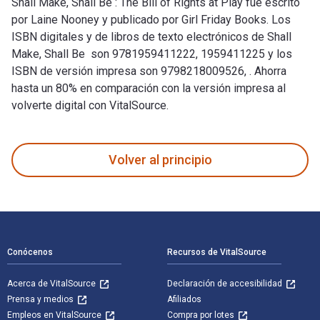
Shall Make, Shall Be : The Bill of Rights at Play fue escrito
por Laine Nooney y publicado por Girl Friday Books. Los
ISBN digitales y de libros de texto electrónicos de Shall
Make, Shall Be son 9781959411222, 1959411225 y los
ISBN de versión impresa son 9798218009526, . Ahorra
hasta un 80% en comparación con la versión impresa al
volverte digital con VitalSource.
Shall Make, Shall Be : The Bill of Rights at Play fue escrito
Volver al principio
Navegación de pie de página
Conócenos
Recursos de VitalSource
Acerca de VitalSource
Declaración de accesibilidad
Prensa y medios
Afiliados
Empleos en VitalSource
Compra por lotes