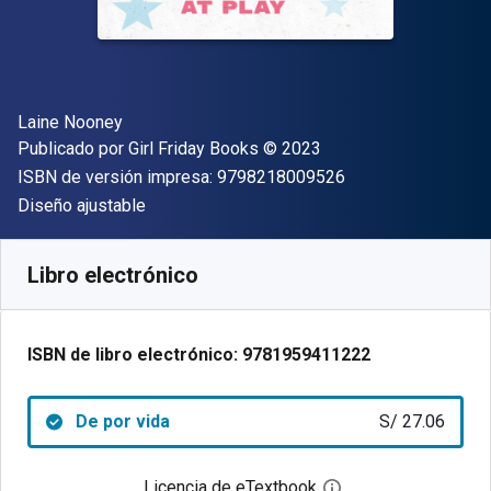
Autor(es)
Laine Nooney
Editor
Copyright
Publicado por
Girl Friday Books
© 2023
"ISBN-13 9798218
ISBN de versión impresa:
9798218009526
Formato
Diseño ajustable
Disponible en
S/
27.06
PEN
SKU:
9781959411222
Libro electrónico
ISBN de libro electrónico:
9781959411222
De por vida
S/ 27.06
Licencia de eTextbook
Abre el cuadro de di