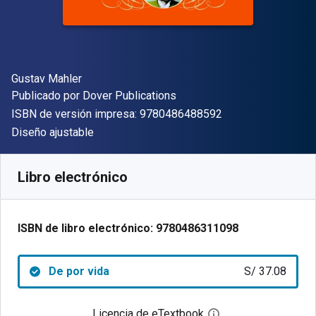
Autor(es)
Gustav Mahler
Editor
Publicado por
Dover Publications
"ISBN-13 9780486
ISBN de versión impresa:
9780486488592
Formato
Diseño ajustable
Disponible en
S/
37.08
PEN
SKU:
9780486311098
Libro electrónico
ISBN de libro electrónico:
9780486311098
De por vida
S/ 37.08
Licencia de eTextbook
Abre el cuadro de di