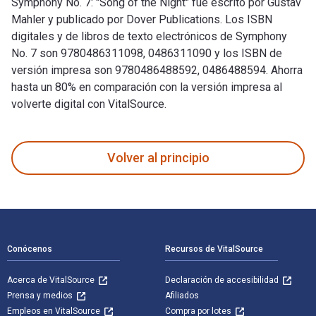
Symphony No. 7: "Song of the Night" fue escrito por Gustav
Mahler y publicado por Dover Publications. Los ISBN
digitales y de libros de texto electrónicos de Symphony
No. 7 son 9780486311098, 0486311090 y los ISBN de
versión impresa son 9780486488592, 0486488594. Ahorra
hasta un 80% en comparación con la versión impresa al
volverte digital con VitalSource.
Symphony No. 7: "Song of the Night" fue escrito por Gustav 
Volver al principio
Navegación de pie de página
Conócenos
Recursos de VitalSource
Acerca de VitalSource
Declaración de accesibilidad
Prensa y medios
Afiliados
Empleos en VitalSource
Compra por lotes